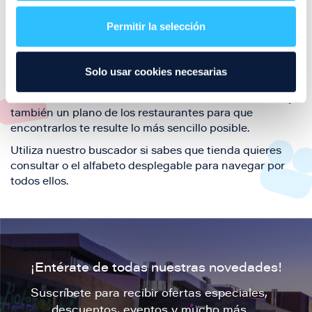
restaurantes de la ciudad de Zaragoza y disfruta
Permitir la selección
también de nuestra oferta de ocio y shopping durante
tu visita.
El este directorio de restaurantes de Puerto Venecia
Solo usar cookies necesarias
podrás encontrar toda la información necesaria de
cada una de nuestras marcas. Sus datos de contacto y
también un plano de los restaurantes para que
encontrarlos te resulte lo más sencillo posible.
Utiliza nuestro buscador si sabes que tienda quieres
consultar o el alfabeto desplegable para navegar por
todos ellos.
¡Entérate de todas nuestras novedades!
Suscríbete para recibir ofertas especiales,
descuentos, eventos y mucho más