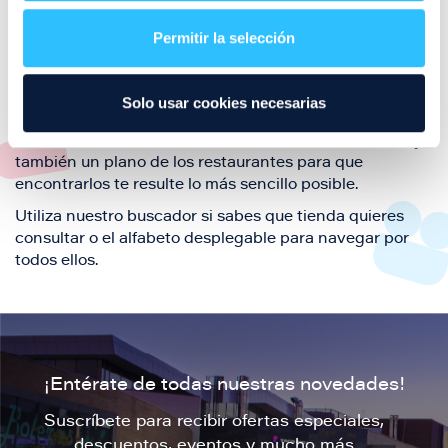
restaurantes de la ciudad de Zaragoza y disfruta
Permitir la selección
también de nuestra oferta de ocio y shopping durante
tu visita.
El este directorio de restaurantes de Puerto Venecia
Solo usar cookies necesarias
podrás encontrar toda la información necesaria de
cada una de nuestras marcas. Sus datos de contacto y
también un plano de los restaurantes para que
encontrarlos te resulte lo más sencillo posible.
Utiliza nuestro buscador si sabes que tienda quieres
consultar o el alfabeto desplegable para navegar por
todos ellos.
¡Entérate de todas nuestras novedades!
Suscríbete para recibir ofertas especiales,
descuentos, eventos y mucho más