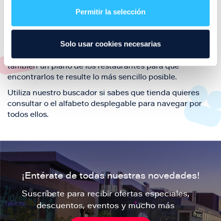
también de nuestra oferta de ocio y shopping durante
Permitir la selección
tu visita.
El este directorio de restaurantes de Puerto Venecia
Solo usar cookies necesarias
podrás encontrar toda la información necesaria de
cada una de nuestras marcas. Sus datos de contacto y
también un plano de los restaurantes para que
encontrarlos te resulte lo más sencillo posible.
Utiliza nuestro buscador si sabes que tienda quieres
consultar o el alfabeto desplegable para navegar por
todos ellos.
¡Entérate de todas nuestras novedades!
Suscríbete para recibir ofertas especiales,
descuentos, eventos y mucho más