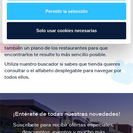
restaurantes de la ciudad de Zaragoza y disfruta
Permitir la selección
también de nuestra oferta de ocio y shopping durante
tu visita.
El este directorio de restaurantes de Puerto Venecia
Solo usar cookies necesarias
podrás encontrar toda la información necesaria de
cada una de nuestras marcas. Sus datos de contacto y
también un plano de los restaurantes para que
encontrarlos te resulte lo más sencillo posible.
Utiliza nuestro buscador si sabes que tienda quieres
consultar o el alfabeto desplegable para navegar por
todos ellos.
¡Entérate de todas nuestras novedades!
Suscríbete para recibir ofertas especiales,
descuentos, eventos y mucho más