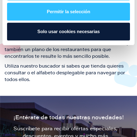
restaurantes de la ciudad de Zaragoza y disfruta
Permitir la selección
también de nuestra oferta de ocio y shopping durante
tu visita.
El este directorio de restaurantes de Puerto Venecia
Solo usar cookies necesarias
podrás encontrar toda la información necesaria de
cada una de nuestras marcas. Sus datos de contacto y
también un plano de los restaurantes para que
encontrarlos te resulte lo más sencillo posible.
Utiliza nuestro buscador si sabes que tienda quieres
consultar o el alfabeto desplegable para navegar por
todos ellos.
¡Entérate de todas nuestras novedades!
Suscríbete para recibir ofertas especiales,
descuentos, eventos y mucho más