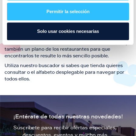
restaurantes de la ciudad de Zaragoza y disfruta
Permitir la selección
también de nuestra oferta de ocio y shopping durante
tu visita.
El este directorio de restaurantes de Puerto Venecia
Solo usar cookies necesarias
podrás encontrar toda la información necesaria de
cada una de nuestras marcas. Sus datos de contacto y
también un plano de los restaurantes para que
encontrarlos te resulte lo más sencillo posible.
Utiliza nuestro buscador si sabes que tienda quieres
consultar o el alfabeto desplegable para navegar por
todos ellos.
¡Entérate de todas nuestras novedades!
Suscríbete para recibir ofertas especiales,
descuentos, eventos y mucho más