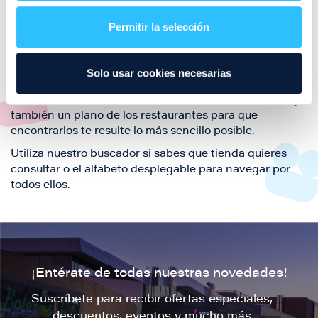
restaurantes de la ciudad de Zaragoza y disfruta
Permitir la selección
también de nuestra oferta de ocio y shopping durante
tu visita.
El este directorio de restaurantes de Puerto Venecia
Solo usar cookies necesarias
podrás encontrar toda la información necesaria de
cada una de nuestras marcas. Sus datos de contacto y
también un plano de los restaurantes para que
encontrarlos te resulte lo más sencillo posible.
Utiliza nuestro buscador si sabes que tienda quieres
consultar o el alfabeto desplegable para navegar por
todos ellos.
¡Entérate de todas nuestras novedades!
Suscríbete para recibir ofertas especiales,
descuentos, eventos y mucho más