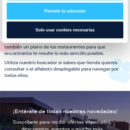
restaurantes de la ciudad de Zaragoza y disfruta
Permitir la selección
también de nuestra oferta de ocio y shopping durante
tu visita.
El este directorio de restaurantes de Puerto Venecia
Solo usar cookies necesarias
podrás encontrar toda la información necesaria de
cada una de nuestras marcas. Sus datos de contacto y
también un plano de los restaurantes para que
encontrarlos te resulte lo más sencillo posible.
Utiliza nuestro buscador si sabes que tienda quieres
consultar o el alfabeto desplegable para navegar por
todos ellos.
¡Entérate de todas nuestras novedades!
Suscríbete para recibir ofertas especiales,
descuentos, eventos y mucho más