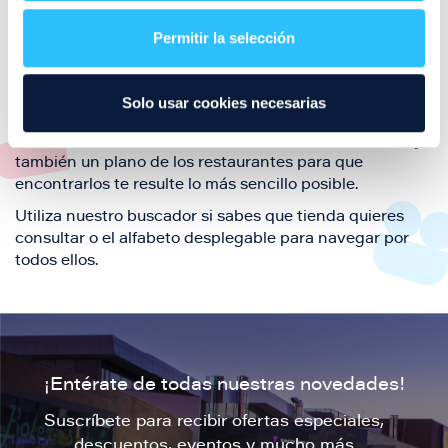
restaurantes de la ciudad de Zaragoza y disfruta
Permitir la selección
también de nuestra oferta de ocio y shopping durante
tu visita.
El este directorio de restaurantes de Puerto Venecia
Solo usar cookies necesarias
podrás encontrar toda la información necesaria de
cada una de nuestras marcas. Sus datos de contacto y
también un plano de los restaurantes para que
encontrarlos te resulte lo más sencillo posible.
Utiliza nuestro buscador si sabes que tienda quieres
consultar o el alfabeto desplegable para navegar por
todos ellos.
¡Entérate de todas nuestras novedades!
Suscríbete para recibir ofertas especiales,
descuentos, eventos y mucho más