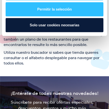
restaurantes de la ciudad de Zaragoza y disfruta
Permitir la selección
también de nuestra oferta de ocio y shopping durante
tu visita.
El este directorio de restaurantes de Puerto Venecia
Solo usar cookies necesarias
podrás encontrar toda la información necesaria de
cada una de nuestras marcas. Sus datos de contacto y
también un plano de los restaurantes para que
encontrarlos te resulte lo más sencillo posible.
Utiliza nuestro buscador si sabes que tienda quieres
consultar o el alfabeto desplegable para navegar por
todos ellos.
¡Entérate de todas nuestras novedades!
Suscríbete para recibir ofertas especiales,
descuentos, eventos y mucho más