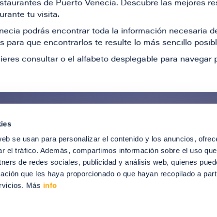
restaurantes de Puerto Venecia. Descubre las mejores re
rante tu visita.
Venecia podrás encontrar toda la información necesaria
 para que encontrarlos te resulte lo más sencillo posib
ieres consultar o el alfabeto desplegable para navegar p
ies
ntérate de todas nuestras novedad
web se usan para personalizar el contenido y los anuncios, ofrec
recibir ofertas especiales, descuentos, ev
ar el tráfico. Además, compartimos información sobre el uso que
tners de redes sociales, publicidad y análisis web, quienes pue
SUSCRÍBETE
ación que les haya proporcionado o que hayan recopilado a parti
rvicios. Más
info