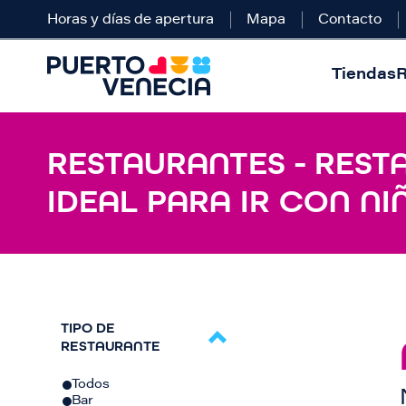
Horas y días de apertura
Mapa
Contacto
Tiendas
R
RESTAURANTES - REST
IDEAL PARA IR CON NI
TIPO DE
RESTAURANTE
Todos
Bar