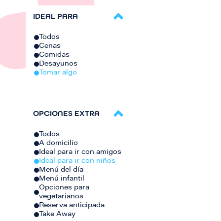
IDEAL PARA
Todos
Cenas
Comidas
Desayunos
Tomar algo
OPCIONES EXTRA
Todos
A domicilio
Ideal para ir con amigos
Ideal para ir con niños
Menú del día
Menú infantil
Opciones para
vegetarianos
Reserva anticipada
Take Away