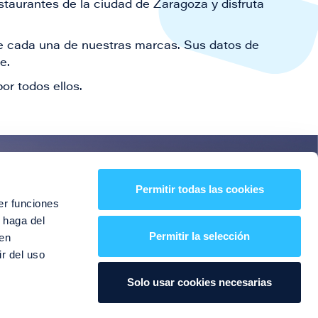
staurantes de la ciudad de Zaragoza y disfruta
 de cada una de nuestras marcas. Sus datos de
le.
or todos ellos.
es!
Permitir todas las cookies
er funciones
entos y mucho más
 haga del
Permitir la selección
den
r del uso
Solo usar cookies necesarias