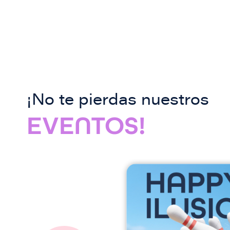
¡No te pierdas nuestros
EVENTOS!
I
m
a
g