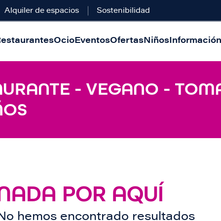
Alquiler de espacios
Sostenibilidad
estaurantes
Ocio
Eventos
Ofertas
Niños
Información 
AURANTE - VEGANO - TOM
ÑOS
NADA POR AQUÍ
No hemos encontrado resultados