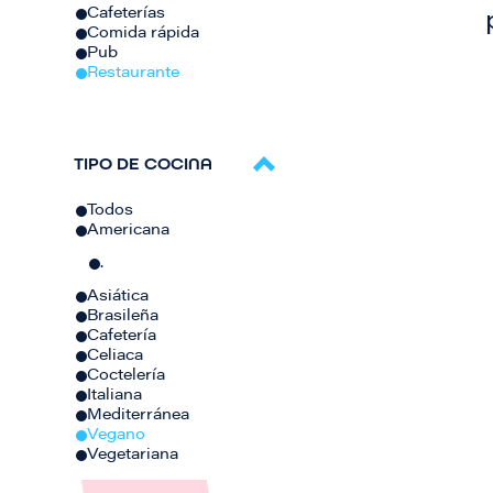
Cafeterías
Comida rápida
Pub
Restaurante
TIPO DE COCINA
Todos
Americana
.
Asiática
Brasileña
Cafetería
Celiaca
Coctelería
Italiana
Mediterránea
Vegano
Vegetariana