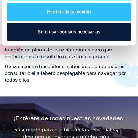
restaurantes de la ciudad de Zaragoza y disfruta
Permitir la selección
también de nuestra oferta de ocio y shopping durante
tu visita.
El este directorio de restaurantes de Puerto Venecia
Solo usar cookies necesarias
podrás encontrar toda la información necesaria de
cada una de nuestras marcas. Sus datos de contacto y
también un plano de los restaurantes para que
encontrarlos te resulte lo más sencillo posible.
Utiliza nuestro buscador si sabes que tienda quieres
consultar o el alfabeto desplegable para navegar por
todos ellos.
¡Entérate de todas nuestras novedades!
Suscríbete para recibir ofertas especiales,
descuentos, eventos y mucho más