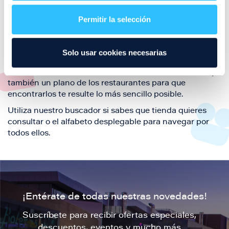
restaurantes de la ciudad de Zaragoza y disfruta
Permitir la selección
también de nuestra oferta de ocio y shopping durante
tu visita.
El este directorio de restaurantes de Puerto Venecia
Solo usar cookies necesarias
podrás encontrar toda la información necesaria de
cada una de nuestras marcas. Sus datos de contacto y
también un plano de los restaurantes para que
encontrarlos te resulte lo más sencillo posible.
Utiliza nuestro buscador si sabes que tienda quieres
consultar o el alfabeto desplegable para navegar por
todos ellos.
¡Entérate de todas nuestras novedades!
Suscríbete para recibir ofertas especiales,
descuentos, eventos y mucho más