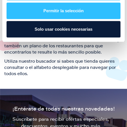
restaurantes de la ciudad de Zaragoza y disfruta
Permitir la selección
también de nuestra oferta de ocio y shopping durante
tu visita.
El este directorio de restaurantes de Puerto Venecia
Solo usar cookies necesarias
podrás encontrar toda la información necesaria de
cada una de nuestras marcas. Sus datos de contacto y
también un plano de los restaurantes para que
encontrarlos te resulte lo más sencillo posible.
Utiliza nuestro buscador si sabes que tienda quieres
consultar o el alfabeto desplegable para navegar por
todos ellos.
¡Entérate de todas nuestras novedades!
Suscríbete para recibir ofertas especiales,
descuentos, eventos y mucho más