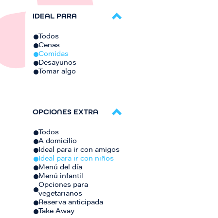
IDEAL PARA
Todos
Cenas
Comidas
Desayunos
Tomar algo
OPCIONES EXTRA
Todos
A domicilio
Ideal para ir con amigos
Ideal para ir con niños
Menú del día
Menú infantil
Opciones para
vegetarianos
Reserva anticipada
Take Away