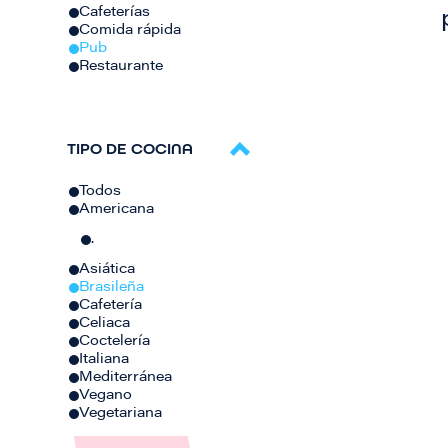
Cafeterías
Comida rápida
Pub
Restaurante
TIPO DE COCINA
Todos
Americana
.
Asiática
Brasileña
Cafetería
Celiaca
Coctelería
Italiana
Mediterránea
Vegano
Vegetariana