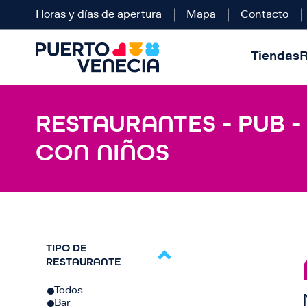
Horas y días de apertura
Mapa
Contacto
Tiendas
R
RESTAURANTES - PUB -
CON NIÑOS
TIPO DE
RESTAURANTE
Todos
Bar