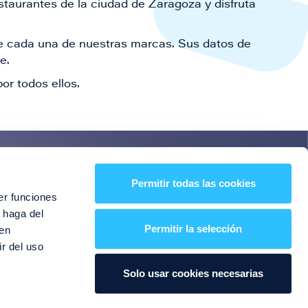
staurantes de la ciudad de Zaragoza y disfruta
 de cada una de nuestras marcas. Sus datos de
le.
or todos ellos.
es!
Permitir todas las cookies
er funciones
entos y mucho más
 haga del
Permitir la selección
den
r del uso
Solo usar cookies necesarias