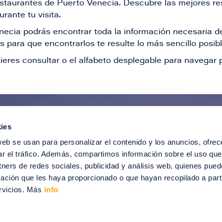
restaurantes de Puerto Venecia. Descubre las mejores re
rante tu visita.
Venecia podrás encontrar toda la información necesaria
 para que encontrarlos te resulte lo más sencillo posib
ieres consultar o el alfabeto desplegable para navegar p
ies
ntérate de todas nuestras novedad
web se usan para personalizar el contenido y los anuncios, ofrec
recibir ofertas especiales, descuentos, ev
ar el tráfico. Además, compartimos información sobre el uso que
tners de redes sociales, publicidad y análisis web, quienes pue
SUSCRÍBETE
ación que les haya proporcionado o que hayan recopilado a parti
rvicios. Más
info