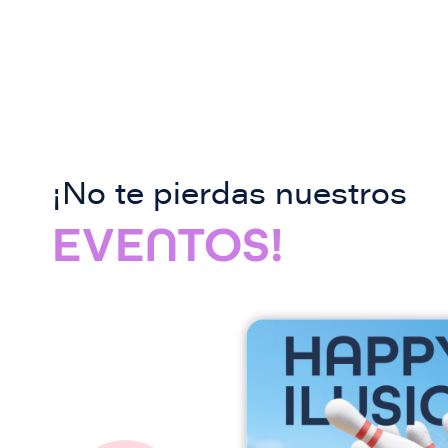
¡No te pierdas nuestros
EVENTOS!
I
m
a
g