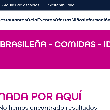
Alquiler de espacios
Sostenibilidad
estaurantes
Ocio
Eventos
Ofertas
Niños
Información 
 BRASILEÑA - COMIDAS - I
NADA POR AQUÍ
No hemos encontrado resultados