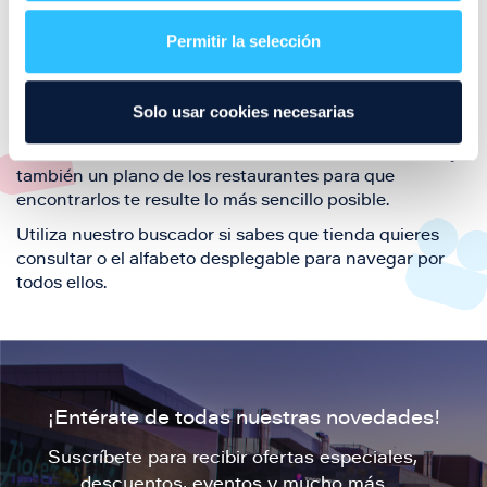
restaurantes de la ciudad de Zaragoza y disfruta
Permitir la selección
también de nuestra oferta de ocio y shopping durante
tu visita.
El este directorio de restaurantes de Puerto Venecia
Solo usar cookies necesarias
podrás encontrar toda la información necesaria de
cada una de nuestras marcas. Sus datos de contacto y
también un plano de los restaurantes para que
encontrarlos te resulte lo más sencillo posible.
Utiliza nuestro buscador si sabes que tienda quieres
consultar o el alfabeto desplegable para navegar por
todos ellos.
¡Entérate de todas nuestras novedades!
Suscríbete para recibir ofertas especiales,
descuentos, eventos y mucho más