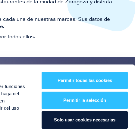
staurantes de la ciudad de Zaragoza y disfruta
 de cada una de nuestras marcas. Sus datos de
le.
or todos ellos.
es!
Permitir todas las cookies
er funciones
entos y mucho más
 haga del
Permitir la selección
den
r del uso
Solo usar cookies necesarias