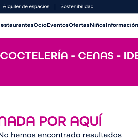
Alquiler de espacios
Sostenibilidad
estaurantes
Ocio
Eventos
Ofertas
Niños
Información 
 COCTELERÍA - CENAS - ID
NADA POR AQUÍ
No hemos encontrado resultados