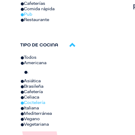
Cafeterías
Comida rápida
Pub
Restaurante
TIPO DE COCINA
Todos
Americana
.
Asiática
Brasileña
Cafetería
Celiaca
Coctelería
Italiana
Mediterránea
Vegano
Vegetariana