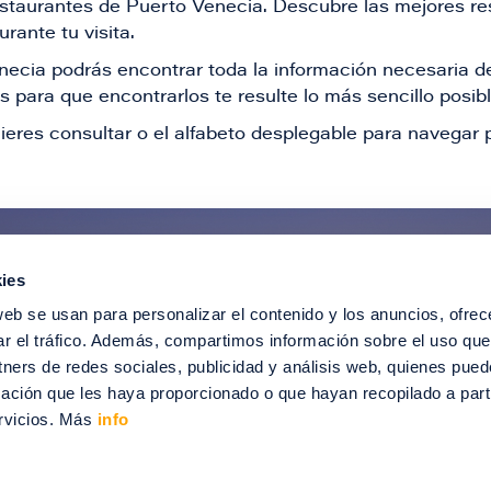
restaurantes de Puerto Venecia. Descubre las mejores re
rante tu visita.
Venecia podrás encontrar toda la información necesaria
 para que encontrarlos te resulte lo más sencillo posib
ieres consultar o el alfabeto desplegable para navegar p
ies
ntérate de todas nuestras novedad
web se usan para personalizar el contenido y los anuncios, ofrec
recibir ofertas especiales, descuentos, ev
ar el tráfico. Además, compartimos información sobre el uso que
tners de redes sociales, publicidad y análisis web, quienes pue
SUSCRÍBETE
ación que les haya proporcionado o que hayan recopilado a parti
rvicios. Más
info