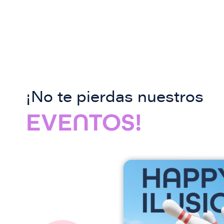
¡No te pierdas nuestros
EVENTOS!
I
m
a
g