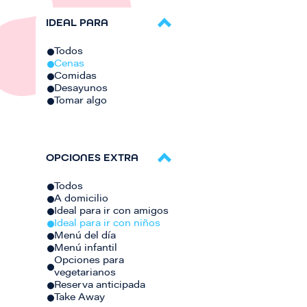
IDEAL PARA
Todos
Cenas
Comidas
Desayunos
Tomar algo
OPCIONES EXTRA
Todos
A domicilio
Ideal para ir con amigos
Ideal para ir con niños
Menú del día
Menú infantil
Opciones para
vegetarianos
Reserva anticipada
Take Away