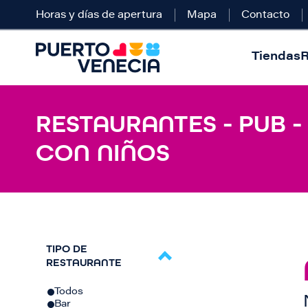
Horas y días de apertura
Mapa
Contacto
Tiendas
R
RESTAURANTES - PUB -
CON NIÑOS
TIPO DE
RESTAURANTE
Todos
Bar