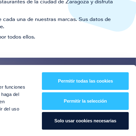
staurantes de la ciudad de Zaragoza y disfruta
 de cada una de nuestras marcas. Sus datos de
le.
or todos ellos.
es!
Permitir todas las cookies
er funciones
entos y mucho más
 haga del
Permitir la selección
den
r del uso
Solo usar cookies necesarias