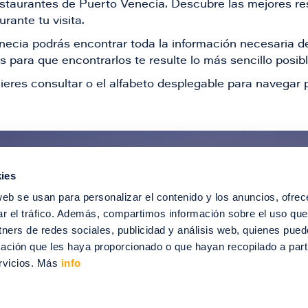
restaurantes de Puerto Venecia. Descubre las mejores re
rante tu visita.
Venecia podrás encontrar toda la información necesaria
 para que encontrarlos te resulte lo más sencillo posib
ieres consultar o el alfabeto desplegable para navegar p
ies
ntérate de todas nuestras novedad
web se usan para personalizar el contenido y los anuncios, ofrec
recibir ofertas especiales, descuentos, ev
ar el tráfico. Además, compartimos información sobre el uso que
tners de redes sociales, publicidad y análisis web, quienes pue
SUSCRÍBETE
ación que les haya proporcionado o que hayan recopilado a parti
rvicios. Más
info