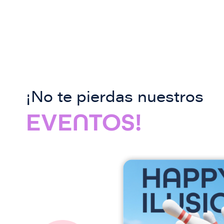
¡No te pierdas nuestros
EVENTOS!
I
m
a
g