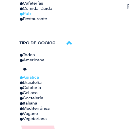
Cafeterías
Comida rápida
Pub
Restaurante
TIPO DE COCINA
Todos
Americana
.
Asiática
Brasileña
Cafetería
Celiaca
Coctelería
Italiana
Mediterránea
Vegano
Vegetariana