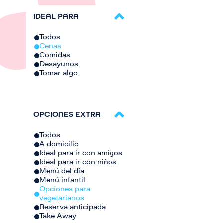
IDEAL PARA
Todos
Cenas
Comidas
Desayunos
Tomar algo
OPCIONES EXTRA
Todos
A domicilio
Ideal para ir con amigos
Ideal para ir con niños
Menú del día
Menú infantil
Opciones para
vegetarianos
Reserva anticipada
Take Away