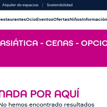
Alquiler de espacios
Sostenibilidad
estaurantes
Ocio
Eventos
Ofertas
Niños
Información 
 ASIÁTICA - CENAS - OPC
NADA POR AQUÍ
No hemos encontrado resultados