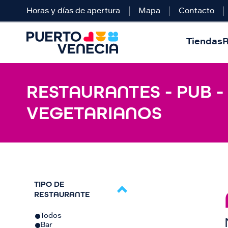
Horas y días de apertura
Mapa
Contacto
Tiendas
R
RESTAURANTES - PUB -
VEGETARIANOS
TIPO DE
RESTAURANTE
Todos
Bar