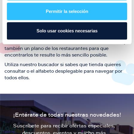
restaurantes de la ciudad de Zaragoza y disfruta
Permitir la selección
también de nuestra oferta de ocio y shopping durante
tu visita.
El este directorio de restaurantes de Puerto Venecia
Solo usar cookies necesarias
podrás encontrar toda la información necesaria de
cada una de nuestras marcas. Sus datos de contacto y
también un plano de los restaurantes para que
encontrarlos te resulte lo más sencillo posible.
Utiliza nuestro buscador si sabes que tienda quieres
consultar o el alfabeto desplegable para navegar por
todos ellos.
¡Entérate de todas nuestras novedades!
Suscríbete para recibir ofertas especiales,
descuentos, eventos y mucho más