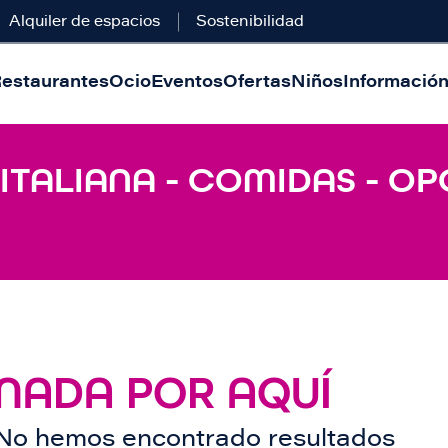
Alquiler de espacios
Sostenibilidad
estaurantes
Ocio
Eventos
Ofertas
Niños
Información 
 ITALIANA - COMIDAS - O
NADA POR AQUÍ
No hemos encontrado resultados