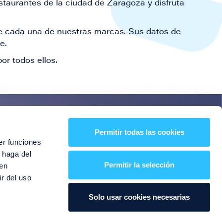
staurantes de la ciudad de Zaragoza y disfruta
 de cada una de nuestras marcas. Sus datos de
le.
or todos ellos.
es!
Permitir todas las cookies
er funciones
entos y mucho más
 haga del
Permitir la selección
den
r del uso
Solo usar cookies necesarias