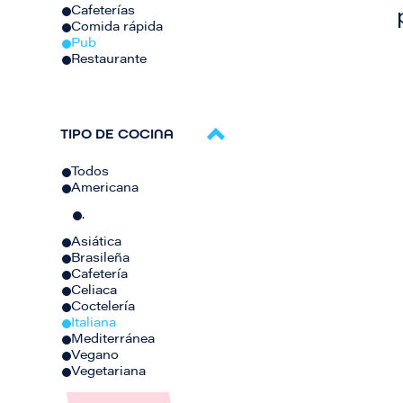
Cafeterías
Comida rápida
Pub
Restaurante
TIPO DE COCINA
Todos
Americana
.
Asiática
Brasileña
Cafetería
Celiaca
Coctelería
Italiana
Mediterránea
Vegano
Vegetariana