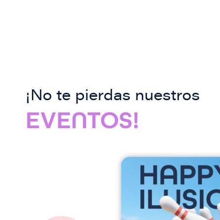
¡No te pierdas nuestros
EVENTOS!
I
m
a
g