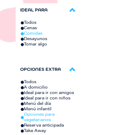
IDEAL PARA
Todos
Cenas
Comidas
Desayunos
Tomar algo
OPCIONES EXTRA
Todos
A domicilio
Ideal para ir con amigos
Ideal para ir con niños
Menú del día
Menú infantil
Opciones para
vegetarianos
Reserva anticipada
Take Away