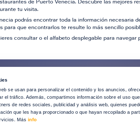
restaurantes de Puerto Venecia. Descubre las mejores re
rante tu visita.
Venecia podrás encontrar toda la información necesaria
 para que encontrarlos te resulte lo más sencillo posib
ieres consultar o el alfabeto desplegable para navegar p
ies
ntérate de todas nuestras novedad
web se usan para personalizar el contenido y los anuncios, ofrec
recibir ofertas especiales, descuentos, ev
ar el tráfico. Además, compartimos información sobre el uso que
tners de redes sociales, publicidad y análisis web, quienes pue
SUSCRÍBETE
ación que les haya proporcionado o que hayan recopilado a parti
rvicios. Más
info