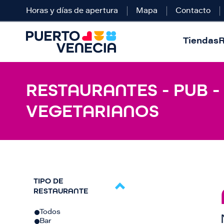
Horas y días de apertura
Mapa
Contacto
Tiendas
R
RESTAURANTES - PUB -
VEGETARIANOS
TIPO DE
RESTAURANTE
Todos
Bar