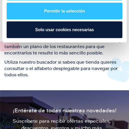
restaurantes de la ciudad de Zaragoza y disfruta
Permitir la selección
también de nuestra oferta de ocio y shopping durante
tu visita.
El este directorio de restaurantes de Puerto Venecia
Solo usar cookies necesarias
podrás encontrar toda la información necesaria de
cada una de nuestras marcas. Sus datos de contacto y
también un plano de los restaurantes para que
encontrarlos te resulte lo más sencillo posible.
Utiliza nuestro buscador si sabes que tienda quieres
consultar o el alfabeto desplegable para navegar por
todos ellos.
¡Entérate de todas nuestras novedades!
Suscríbete para recibir ofertas especiales,
descuentos, eventos y mucho más