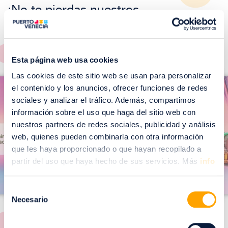
¡No te pierdas nuestros
EVENTOS!
Ver todos >
Esta página web usa cookies
I
Las cookies de este sitio web se usan para personalizar
I
m
el contenido y los anuncios, ofrecer funciones de redes
m
sociales y analizar el tráfico. Además, compartimos
a
a
información sobre el uso que haga del sitio web con
g
g
nuestros partners de redes sociales, publicidad y análisis
web, quienes pueden combinarla con otra información
e
e
que les haya proporcionado o que hayan recopilado a
n
n
partir del uso que haya hecho de sus servicios. Más
info
Selección
Necesario
de
consentimiento