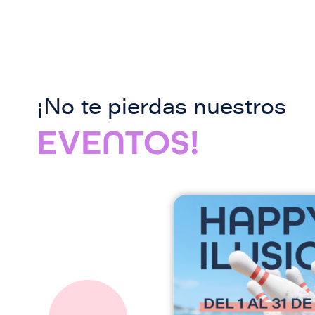
¡No te pierdas nuestros
EVENTOS!
I
m
a
g
e