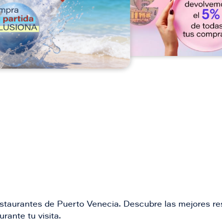
n
restaurantes de Puerto Venecia. Descubre las mejores re
rante tu visita.