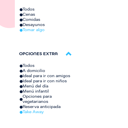
Todos
Cenas
Comidas
Desayunos
Tomar algo
OPCIONES EXTRA
Todos
A domicilio
Ideal para ir con amigos
Ideal para ir con niños
Menú del día
Menú infantil
Opciones para
vegetarianos
Reserva anticipada
Take Away