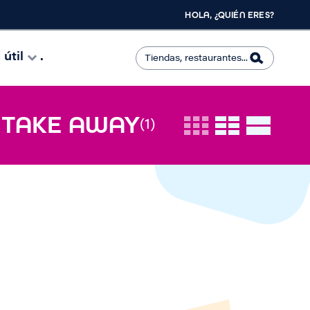
HOLA, ¿QUIÉN ERES?
útil
.
- TAKE AWAY
(1)