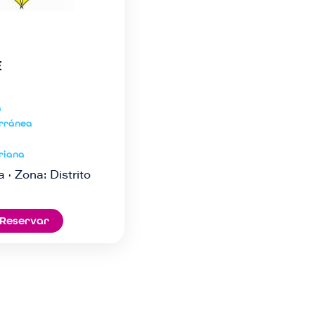
E
a
rránea
riana
a · Zona: Distrito
Reservar