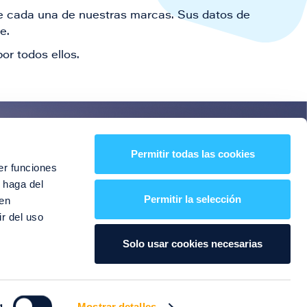
 de cada una de nuestras marcas. Sus datos de
le.
or todos ellos.
es!
Permitir todas las cookies
er funciones
entos y mucho más
 haga del
Permitir la selección
den
r del uso
Solo usar cookies necesarias
g
Mostrar detalles