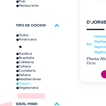
Pub
Restaurante
D'JORG
TIPO DE COCINA
Todos
Celiac
Americana
Medite
Bar
Vegano
.
Vegeta
Asiática
Brasileña
Planta Alt
Cafetería
Ocio
Celiaca
Coctelería
Italiana
Mediterránea
Vegano
Vegetariana
IDEAL PARA