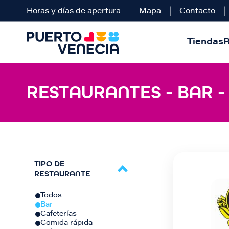
Horas y días de apertura
Mapa
Contacto
Tiendas
R
RESTAURANTES - BAR 
TIPO DE
RESTAURANTE
Todos
Bar
Cafeterías
Comida rápida