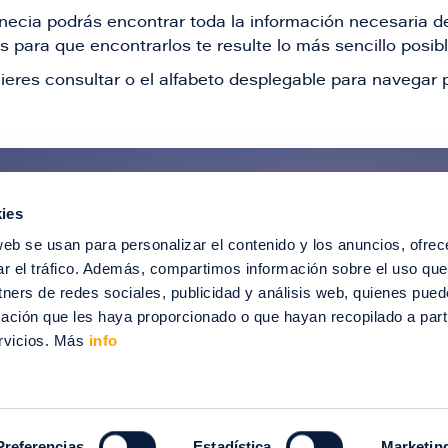
Venecia podrás encontrar toda la información necesaria
 para que encontrarlos te resulte lo más sencillo posib
ieres consultar o el alfabeto desplegable para navegar p
ies
ntérate de todas nuestras novedad
web se usan para personalizar el contenido y los anuncios, ofrec
recibir ofertas especiales, descuentos, ev
ar el tráfico. Además, compartimos información sobre el uso que
tners de redes sociales, publicidad y análisis web, quienes pue
SUSCRÍBETE
ación que les haya proporcionado o que hayan recopilado a parti
rvicios. Más
info
012-2024 Puerto Venecia. Todos los derechos reservados.
enecia
Información legal
Intranet
Contacto
Trabaja con nosotros
Preferencias
Estadística
Marketin