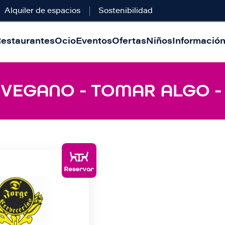
Alquiler de espacios
Sostenibilidad
estaurantes
Ocio
Eventos
Ofertas
Niños
Información 
- VEGANO - TOMAR ALGO 