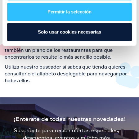
restaurantes de la ciudad de Zaragoza y disfruta
Permitir la selección
también de nuestra oferta de ocio y shopping durante
tu visita.
El este directorio de restaurantes de Puerto Venecia
Solo usar cookies necesarias
podrás encontrar toda la información necesaria de
cada una de nuestras marcas. Sus datos de contacto y
también un plano de los restaurantes para que
encontrarlos te resulte lo más sencillo posible.
Utiliza nuestro buscador si sabes que tienda quieres
consultar o el alfabeto desplegable para navegar por
todos ellos.
¡Entérate de todas nuestras novedades!
Suscríbete para recibir ofertas especiales,
descuentos, eventos y mucho más