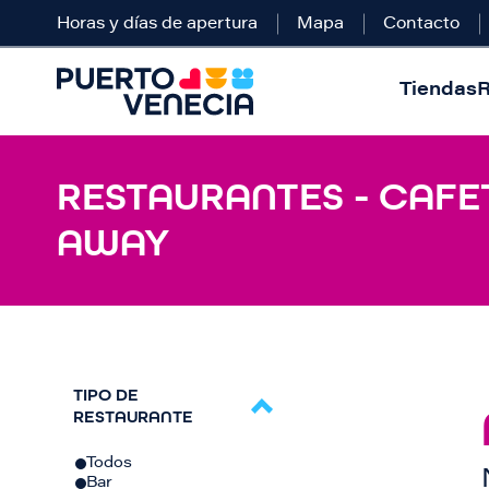
Horas y días de apertura
Mapa
Contacto
Tiendas
R
RESTAURANTES - CAFET
AWAY
TIPO DE
RESTAURANTE
Todos
Bar