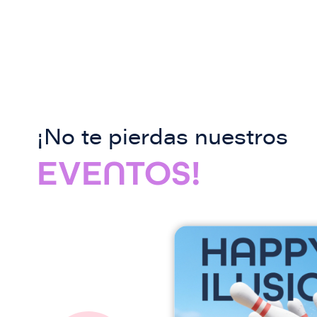
¡No te pierdas nuestros
EVENTOS!
I
m
a
g