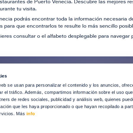
restaurantes de Puerto Venecia. Descubre las mejores re
rante tu visita.
Venecia podrás encontrar toda la información necesaria
 para que encontrarlos te resulte lo más sencillo posib
ieres consultar o el alfabeto desplegable para navegar p
ies
ntérate de todas nuestras novedad
web se usan para personalizar el contenido y los anuncios, ofrec
recibir ofertas especiales, descuentos, ev
ar el tráfico. Además, compartimos información sobre el uso que
tners de redes sociales, publicidad y análisis web, quienes pue
SUSCRÍBETE
ación que les haya proporcionado o que hayan recopilado a parti
rvicios. Más
info