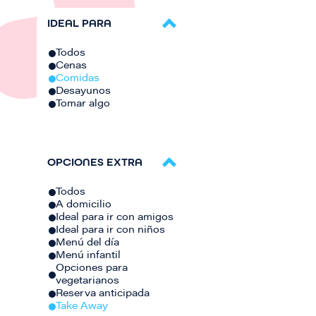
IDEAL PARA
Todos
Cenas
Comidas
Desayunos
Tomar algo
OPCIONES EXTRA
Todos
A domicilio
Ideal para ir con amigos
Ideal para ir con niños
Menú del día
Menú infantil
Opciones para
vegetarianos
Reserva anticipada
Take Away