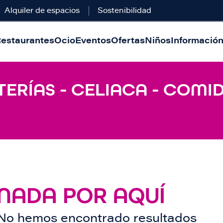
Alquiler de espacios
Sostenibilidad
estaurantes
Ocio
Eventos
Ofertas
Niños
Información 
ERÍAS - CELIACA - COMID
NADA POR AQUÍ
No hemos encontrado resultados