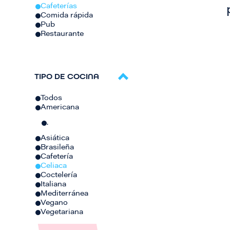
Cafeterías
Comida rápida
Pub
Restaurante
TIPO DE COCINA
Todos
Americana
.
Asiática
Brasileña
Cafetería
Celiaca
Coctelería
Italiana
Mediterránea
Vegano
Vegetariana