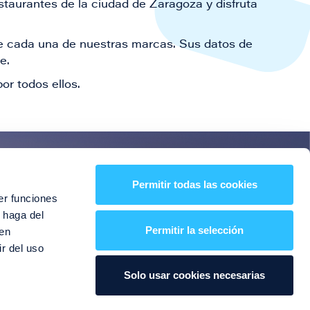
staurantes de la ciudad de Zaragoza y disfruta
 de cada una de nuestras marcas. Sus datos de
le.
or todos ellos.
es!
Permitir todas las cookies
er funciones
entos y mucho más
 haga del
Permitir la selección
den
r del uso
Solo usar cookies necesarias