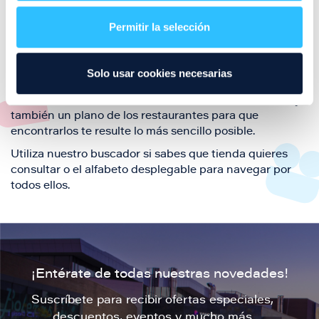
restaurantes de la ciudad de Zaragoza y disfruta
Permitir la selección
también de nuestra oferta de ocio y shopping durante
tu visita.
El este directorio de restaurantes de Puerto Venecia
Solo usar cookies necesarias
podrás encontrar toda la información necesaria de
cada una de nuestras marcas. Sus datos de contacto y
también un plano de los restaurantes para que
encontrarlos te resulte lo más sencillo posible.
Utiliza nuestro buscador si sabes que tienda quieres
consultar o el alfabeto desplegable para navegar por
todos ellos.
¡Entérate de todas nuestras novedades!
Suscríbete para recibir ofertas especiales,
descuentos, eventos y mucho más