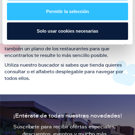
restaurantes de la ciudad de Zaragoza y disfruta
Permitir la selección
también de nuestra oferta de ocio y shopping durante
tu visita.
El este directorio de restaurantes de Puerto Venecia
Solo usar cookies necesarias
podrás encontrar toda la información necesaria de
cada una de nuestras marcas. Sus datos de contacto y
también un plano de los restaurantes para que
encontrarlos te resulte lo más sencillo posible.
Utiliza nuestro buscador si sabes que tienda quieres
consultar o el alfabeto desplegable para navegar por
todos ellos.
¡Entérate de todas nuestras novedades!
Suscríbete para recibir ofertas especiales,
descuentos, eventos y mucho más