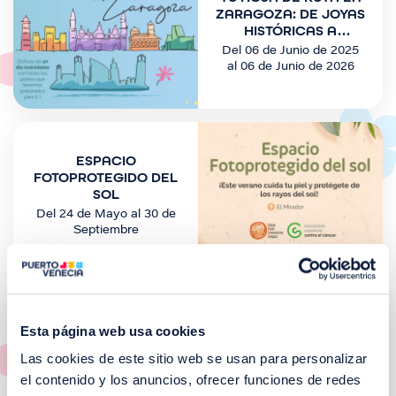
a
ZARAGOZA: DE JOYAS
g
HISTÓRICAS A
EXPERIENCIAS
e
Del 06 de Junio de 2025
ÚNICAS
n
al 06 de Junio de 2026
I
m
ESPACIO
a
FOTOPROTEGIDO DEL
g
SOL
e
Del 24 de Mayo al 30 de
n
Septiembre
I
m
Esta página web usa cookies
a
PLANAZOS DE
g
Las cookies de este sitio web se usan para personalizar
DOMINGO
e
el contenido y los anuncios, ofrecer funciones de redes
n