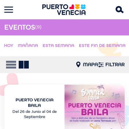
EVENTOS
(9)
HOY
MAÑANA
ESTA SEMANA
ESTE FIN DE SEMANA
MAPA
FILTRAR
I
m
PUERTO VENECIA
a
BAILA
g
Del 26 de Junio al 04 de
e
Septiembre
n