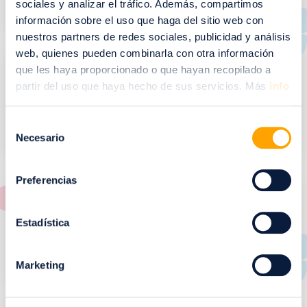
sociales y analizar el tráfico. Además, compartimos
información sobre el uso que haga del sitio web con
nuestros partners de redes sociales, publicidad y análisis
I
web, quienes pueden combinarla con otra información
m
que les haya proporcionado o que hayan recopilado a
a
partir del uso que haya hecho de sus servicios. Más
info
g
VISITAS BOTÁNICAS
e
Selección
n
Necesario
de
consentimiento
I
Preferencias
m
a
EL MIRADOR DE
g
Estadística
PUERTO VENECIA
e
n
Marketing
I