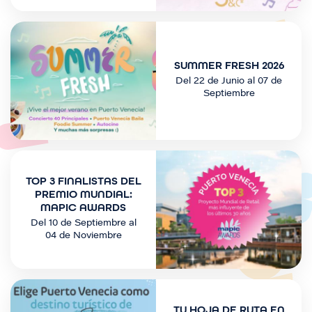
I
m
a
SUMMER FRESH 2026
g
Del 22 de Junio al 07 de
e
Septiembre
n
I
m
TOP 3 FINALISTAS DEL
a
PREMIO MUNDIAL:
g
MAPIC AWARDS
e
Del 10 de Septiembre al
n
04 de Noviembre
I
m
TU HOJA DE RUTA EN