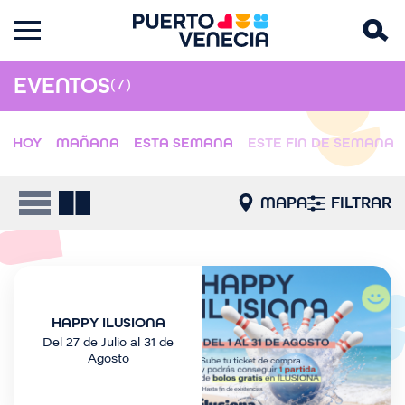
EVENTOS
(7)
HOY
MAÑANA
ESTA SEMANA
ESTE FIN DE SEMANA
MAPA
FILTRAR
I
m
a
HAPPY ILUSIONA
g
Del 27 de Julio al 31 de
e
Agosto
n