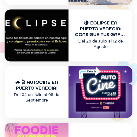
I
m
🌘 ECLIPSE EN
a
PUERTO VENECIA:
g
CONSIGUE TUS GAFAS
GRATIS
e
Del 20 de Julio al 12 de
n
Agosto
I
m
🚗 🎬 AUTOCINE EN
a
PUERTO VENECIA!
g
Del 04 de Julio al 06 de
e
Septiembre
n
I
m