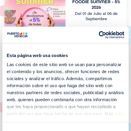
FOODIE SUMMER - 5%
a
2026
g
Del 01 de Julio al 06 de
e
Septiembre
n
I
m
Esta página web usa cookies
PUERTO VENECIA
a
BAILA
g
Las cookies de este sitio web se usan para personalizar
Del 26 de Junio al 04 de
e
el contenido y los anuncios, ofrecer funciones de redes
Septiembre
n
sociales y analizar el tráfico. Además, compartimos
información sobre el uso que haga del sitio web con
nuestros partners de redes sociales, publicidad y análisis
I
web, quienes pueden combinarla con otra información
m
que les haya proporcionado o que hayan recopilado a
a
SUMMER FRESH 2026
partir del uso que haya hecho de sus servicios. Más
info
g
Del 22 de Junio al 07 de
e
Septiembre
Selección
n