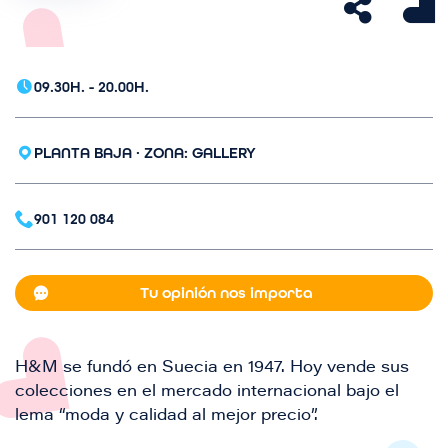
a
g
e
n
09.30H. - 20.00H.
PLANTA BAJA · ZONA: GALLERY
901 120 084
Tu opinión nos importa
H&M se fundó en Suecia en 1947. Hoy vende sus
colecciones en el mercado internacional bajo el
lema “moda y calidad al mejor precio”.