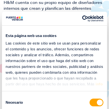
H&M cuenta con su propio equipo de diseñadores
internos que crean y planifican las diferentes
colecciones y que serán producidas por nuestros
proveedores, siguiendo unas elevadas exigencias y
controles de calidad.
Ven y descubre las nuevas colecciones para mujer,
Esta página web usa cookies
premamá, hombre, jóvenes, niños, y lo último en
Las cookies de este sitio web se usan para personalizar
lencería y accesorios.
el contenido y los anuncios, ofrecer funciones de redes
sociales y analizar el tráfico. Además, compartimos
información sobre el uso que haga del sitio web con
Moda hombre
Moda infantil
Moda mujer
nuestros partners de redes sociales, publicidad y análisis
Moda y calzado
web, quienes pueden combinarla con otra información
que les haya proporcionado o que hayan recopilado a
Servicios del establecimiento
partir del uso que haya hecho de sus servicios. Más
info
Imagen
Cobro con tarjeta
Selección
Imagen
Necesario
Devolución del dinero
de