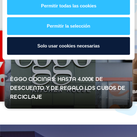
pensadas para ti
Permitir todas las cookies
Ver todo >
Permitir la selección
I
I
m
m
Solo usar cookies necesarias
a
a
g
g
e
e
n
n
ÈGGO COCINAS: HASTA 4.000€ DE
DESCUENTO Y DE REGALO LOS CUBOS DE
REB
RECICLAJE