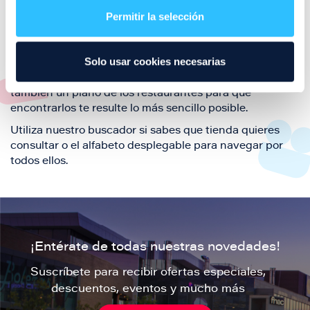
también de nuestra oferta de ocio y shopping durante
Permitir la selección
tu visita.
El este directorio de restaurantes de Puerto Venecia
Solo usar cookies necesarias
podrás encontrar toda la información necesaria de
cada una de nuestras marcas. Sus datos de contacto y
también un plano de los restaurantes para que
encontrarlos te resulte lo más sencillo posible.
Utiliza nuestro buscador si sabes que tienda quieres
consultar o el alfabeto desplegable para navegar por
todos ellos.
¡Entérate de todas nuestras novedades!
Suscríbete para recibir ofertas especiales,
descuentos, eventos y mucho más