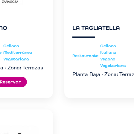
INO
LA TAGLIATELLA
Celiaca
Celiaca
e
Mediterránea
Italiana
Restaurante
Vegetariana
Vegano
Vegetariana
a · Zona: Terrazas
Planta Baja · Zona: Terra
Reservar