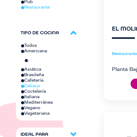
Pub
Restaurante
EL MOL
TIPO DE COCINA
Todos
Americana
Restaurant
.
Planta Baj
Asiática
Brasileña
Cafetería
Celiaca
Coctelería
Italiana
Mediterránea
Vegano
Vegetariana
IDEAL PARA