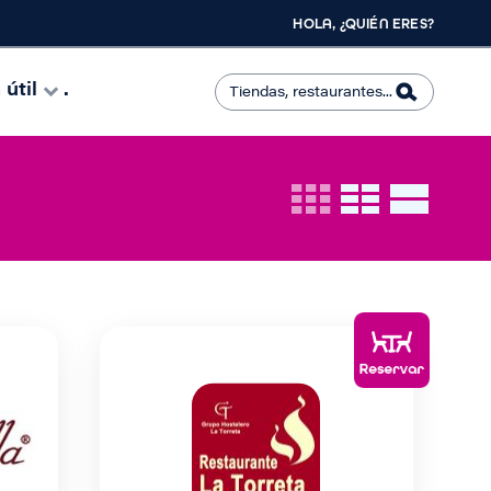
HOLA, ¿QUIÉN ERES?
útil
.