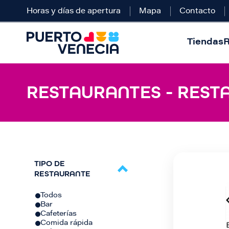
Horas y días de apertura
Mapa
Contacto
Tiendas
R
RESTAURANTES - REST
TIPO DE
RESTAURANTE
Todos
Bar
Cafeterías
Comida rápida