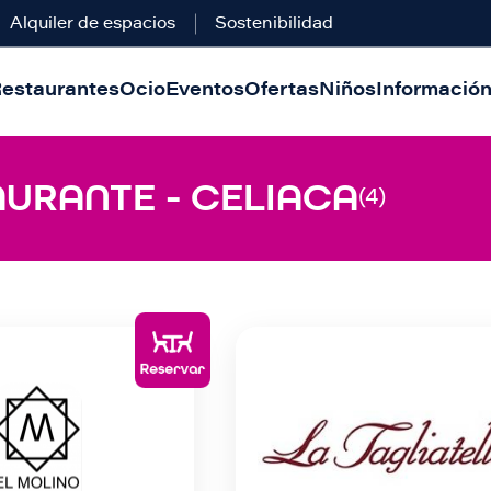
Alquiler de espacios
Sostenibilidad
estaurantes
Ocio
Eventos
Ofertas
Niños
Información 
AURANTE - CELIACA
(4)