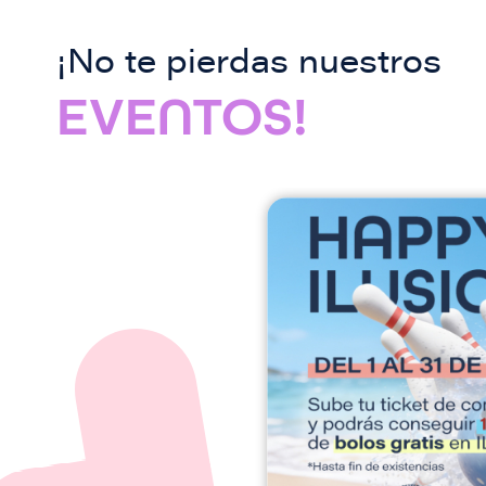
¡No te pierdas nuestros
EVENTOS!
I
m
a
g
e
n