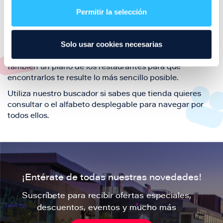
también de nuestra oferta de ocio y shopping durante
Permitir la selección
tu visita.
El este directorio de restaurantes de Puerto Venecia
Solo usar cookies necesarias
podrás encontrar toda la información necesaria de
cada una de nuestras marcas. Sus datos de contacto y
también un plano de los restaurantes para que
encontrarlos te resulte lo más sencillo posible.
Utiliza nuestro buscador si sabes que tienda quieres
consultar o el alfabeto desplegable para navegar por
todos ellos.
¡Entérate de todas nuestras novedades!
Suscríbete para recibir ofertas especiales,
descuentos, eventos y mucho más