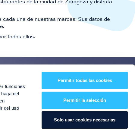
staurantes de la ciudad de Zaragoza y disfruta
 de cada una de nuestras marcas. Sus datos de
le.
or todos ellos.
es!
Permitir todas las cookies
er funciones
entos y mucho más
 haga del
Permitir la selección
den
r del uso
Solo usar cookies necesarias