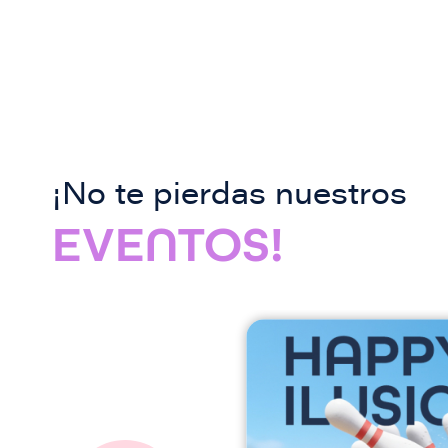
¡No te pierdas nuestros
EVENTOS!
I
m
a
g