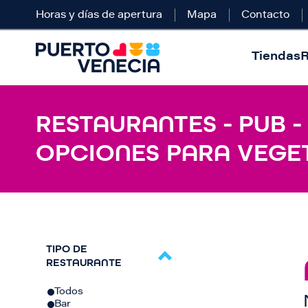
Horas y días de apertura
Mapa
Contacto
Tiendas
R
RESTAURANTES - PUB -
OPCIONES PARA VEGE
TIPO DE
RESTAURANTE
Todos
Bar