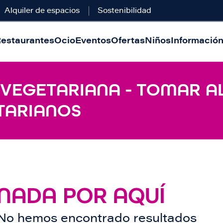
Alquiler de espacios
Sostenibilidad
estaurantes
Ocio
Eventos
Ofertas
Niños
Información 
 VEGETARIANA - TOMAR A
TARIANOS
NADA POR AQUÍ
No hemos encontrado resultados