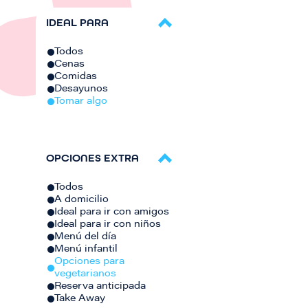
IDEAL PARA
Todos
Cenas
Comidas
Desayunos
Tomar algo
OPCIONES EXTRA
Todos
A domicilio
Ideal para ir con amigos
Ideal para ir con niños
Menú del día
Menú infantil
Opciones para
vegetarianos
Reserva anticipada
Take Away