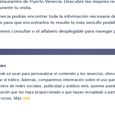
restaurantes de Puerto Venecia. Descubre las mejores re
rante tu visita.
Venecia podrás encontrar toda la información necesaria
 para que encontrarlos te resulte lo más sencillo posib
ieres consultar o el alfabeto desplegable para navegar p
ies
ntérate de todas nuestras novedad
web se usan para personalizar el contenido y los anuncios, ofrec
recibir ofertas especiales, descuentos, ev
ar el tráfico. Además, compartimos información sobre el uso que
tners de redes sociales, publicidad y análisis web, quienes pue
SUSCRÍBETE
ación que les haya proporcionado o que hayan recopilado a parti
rvicios. Más
info