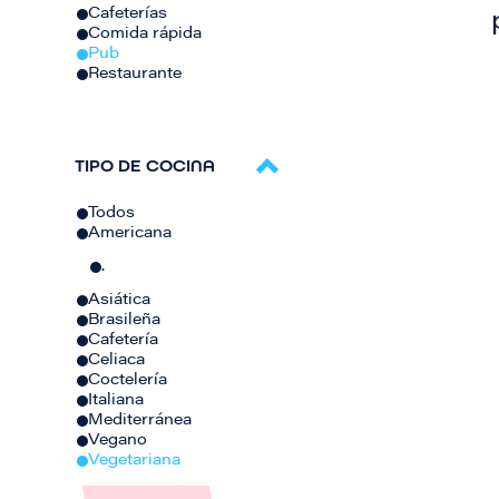
Cafeterías
Comida rápida
Pub
Restaurante
TIPO DE COCINA
Todos
Americana
.
Asiática
Brasileña
Cafetería
Celiaca
Coctelería
Italiana
Mediterránea
Vegano
Vegetariana