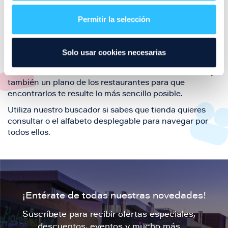
restaurantes de la ciudad de Zaragoza y disfruta
Permitir la selección
también de nuestra oferta de ocio y shopping durante
tu visita.
El este directorio de restaurantes de Puerto Venecia
Solo usar cookies necesarias
podrás encontrar toda la información necesaria de
cada una de nuestras marcas. Sus datos de contacto y
también un plano de los restaurantes para que
encontrarlos te resulte lo más sencillo posible.
Utiliza nuestro buscador si sabes que tienda quieres
consultar o el alfabeto desplegable para navegar por
todos ellos.
¡Entérate de todas nuestras novedades!
Suscríbete para recibir ofertas especiales,
descuentos, eventos y mucho más