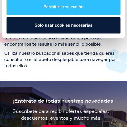
también de nuestra oferta de ocio y shopping durante
Permitir la selección
tu visita.
El este directorio de restaurantes de Puerto Venecia
Solo usar cookies necesarias
podrás encontrar toda la información necesaria de
cada una de nuestras marcas. Sus datos de contacto y
también un plano de los restaurantes para que
encontrarlos te resulte lo más sencillo posible.
Utiliza nuestro buscador si sabes que tienda quieres
consultar o el alfabeto desplegable para navegar por
todos ellos.
¡Entérate de todas nuestras novedades!
Suscríbete para recibir ofertas especiales,
descuentos, eventos y mucho más