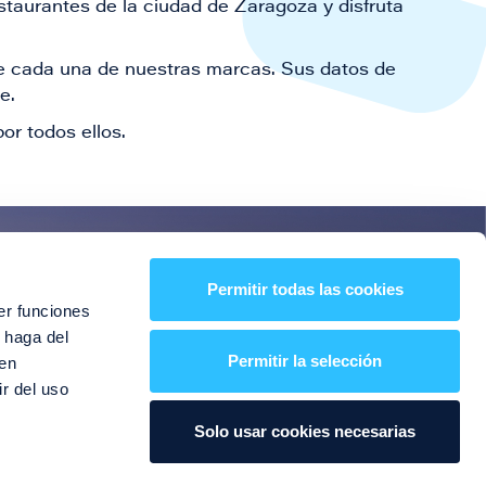
staurantes de la ciudad de Zaragoza y disfruta
 de cada una de nuestras marcas. Sus datos de
le.
or todos ellos.
es!
Permitir todas las cookies
er funciones
entos y mucho más
 haga del
Permitir la selección
den
r del uso
Solo usar cookies necesarias