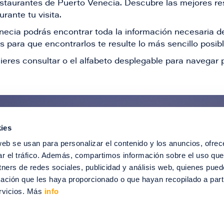
restaurantes de Puerto Venecia. Descubre las mejores re
rante tu visita.
Venecia podrás encontrar toda la información necesaria
 para que encontrarlos te resulte lo más sencillo posib
ieres consultar o el alfabeto desplegable para navegar p
ies
ntérate de todas nuestras novedad
web se usan para personalizar el contenido y los anuncios, ofrec
recibir ofertas especiales, descuentos, ev
ar el tráfico. Además, compartimos información sobre el uso que
tners de redes sociales, publicidad y análisis web, quienes pue
SUSCRÍBETE
ación que les haya proporcionado o que hayan recopilado a parti
rvicios. Más
info