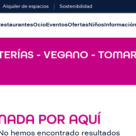
Alquiler de espacios
Sostenibilidad
estaurantes
Ocio
Eventos
Ofertas
Niños
Información 
TERÍAS - VEGANO - TOMAR
NADA POR AQUÍ
No hemos encontrado resultados