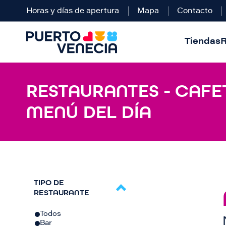
Horas y días de apertura
Mapa
Contacto
Tiendas
R
RESTAURANTES - CAFE
MENÚ DEL DÍA
TIPO DE
RESTAURANTE
Todos
Bar