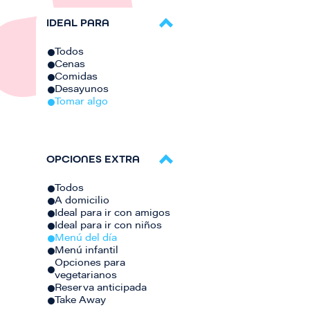
IDEAL PARA
Todos
Cenas
Comidas
Desayunos
Tomar algo
OPCIONES EXTRA
Todos
A domicilio
Ideal para ir con amigos
Ideal para ir con niños
Menú del día
Menú infantil
Opciones para
vegetarianos
Reserva anticipada
Take Away