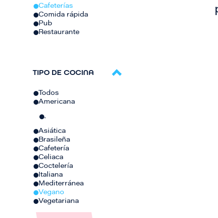
Cafeterías
Comida rápida
Pub
Restaurante
TIPO DE COCINA
Todos
Americana
.
Asiática
Brasileña
Cafetería
Celiaca
Coctelería
Italiana
Mediterránea
Vegano
Vegetariana