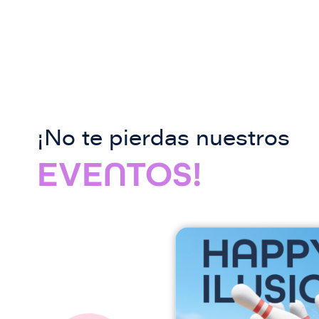
¡No te pierdas nuestros
EVENTOS!
I
m
a
g