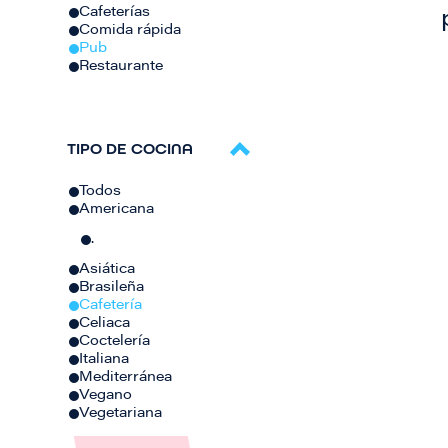
Cafeterías
Comida rápida
Pub
Restaurante
TIPO DE COCINA
Todos
Americana
.
Asiática
Brasileña
Cafetería
Celiaca
Coctelería
Italiana
Mediterránea
Vegano
Vegetariana