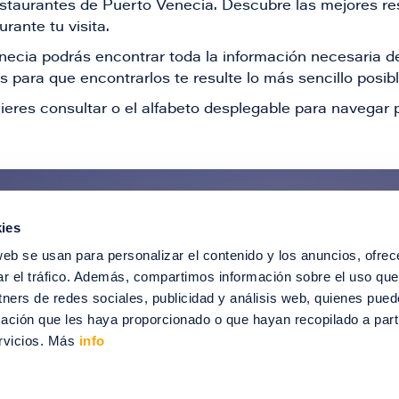
restaurantes de Puerto Venecia. Descubre las mejores re
rante tu visita.
Venecia podrás encontrar toda la información necesaria
 para que encontrarlos te resulte lo más sencillo posib
ieres consultar o el alfabeto desplegable para navegar p
ies
ntérate de todas nuestras novedad
web se usan para personalizar el contenido y los anuncios, ofrec
recibir ofertas especiales, descuentos, ev
ar el tráfico. Además, compartimos información sobre el uso que
tners de redes sociales, publicidad y análisis web, quienes pue
SUSCRÍBETE
ación que les haya proporcionado o que hayan recopilado a parti
rvicios. Más
info