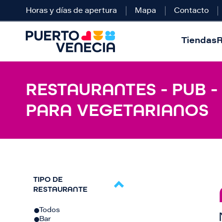
Horas y días de apertura
Mapa
Contacto
Tiendas
R
RESTAURANTES - PUB -
PARA VEGETARIANOS
TIPO DE
RESTAURANTE
Todos
Bar