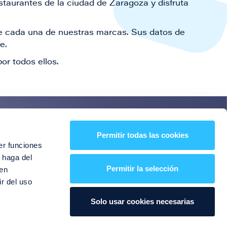
staurantes de la ciudad de Zaragoza y disfruta
 de cada una de nuestras marcas. Sus datos de
le.
or todos ellos.
es!
Permitir todas las cookies
er funciones
entos y mucho más
 haga del
Permitir la selección
den
r del uso
Solo usar cookies necesarias