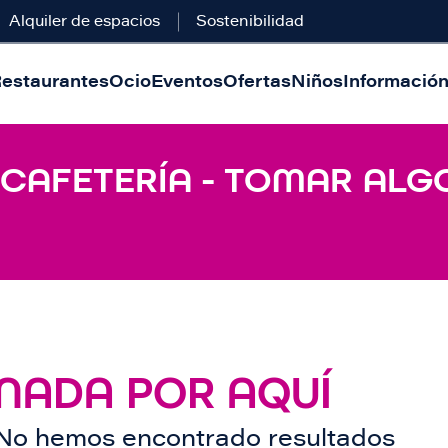
Alquiler de espacios
Sostenibilidad
estaurantes
Ocio
Eventos
Ofertas
Niños
Información 
 CAFETERÍA - TOMAR ALG
NADA POR AQUÍ
No hemos encontrado resultados