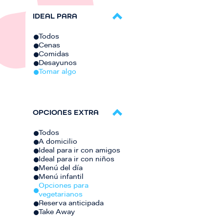
IDEAL PARA
Todos
Cenas
Comidas
Desayunos
Tomar algo
OPCIONES EXTRA
Todos
A domicilio
Ideal para ir con amigos
Ideal para ir con niños
Menú del día
Menú infantil
Opciones para
vegetarianos
Reserva anticipada
Take Away