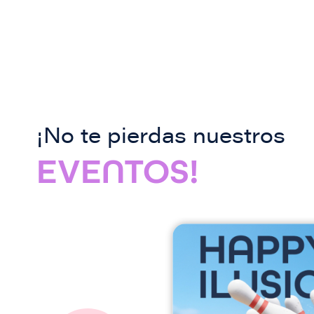
¡No te pierdas nuestros
EVENTOS!
I
m
a
g