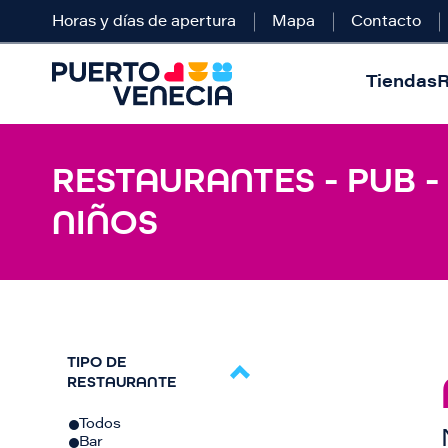
Horas y días de apertura
Mapa
Contacto
Tiendas
R
RESTAURANTES - PUB -
NIÑOS
TIPO DE
RESTAURANTE
Todos
Bar