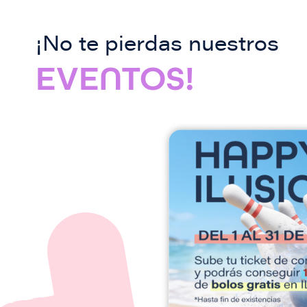
¡No te pierdas nuestros
EVENTOS!
I
m
a
g
e
n