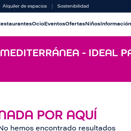
Alquiler de espacios
Sostenibilidad
estaurantes
Ocio
Eventos
Ofertas
Niños
Información 
 MEDITERRÁNEA - IDEAL P
NADA POR AQUÍ
No hemos encontrado resultados