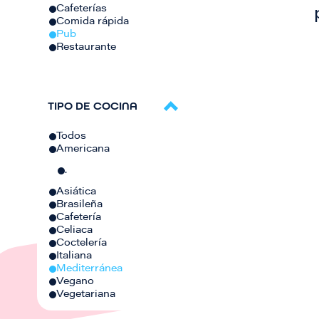
Cafeterías
Comida rápida
Pub
Restaurante
TIPO DE COCINA
Todos
Americana
.
Asiática
Brasileña
Cafetería
Celiaca
Coctelería
Italiana
Mediterránea
Vegano
Vegetariana