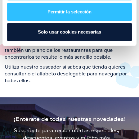
restaurantes de la ciudad de Zaragoza y disfruta
Permitir la selección
también de nuestra oferta de ocio y shopping durante
tu visita.
El este directorio de restaurantes de Puerto Venecia
Solo usar cookies necesarias
podrás encontrar toda la información necesaria de
cada una de nuestras marcas. Sus datos de contacto y
también un plano de los restaurantes para que
encontrarlos te resulte lo más sencillo posible.
Utiliza nuestro buscador si sabes que tienda quieres
consultar o el alfabeto desplegable para navegar por
todos ellos.
¡Entérate de todas nuestras novedades!
Suscríbete para recibir ofertas especiales,
descuentos, eventos y mucho más