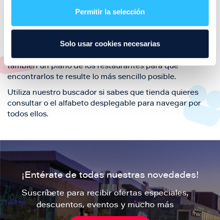
también de nuestra oferta de ocio y shopping durante
Permitir la selección
tu visita.
El este directorio de restaurantes de Puerto Venecia
Solo usar cookies necesarias
podrás encontrar toda la información necesaria de
cada una de nuestras marcas. Sus datos de contacto y
también un plano de los restaurantes para que
encontrarlos te resulte lo más sencillo posible.
Utiliza nuestro buscador si sabes que tienda quieres
consultar o el alfabeto desplegable para navegar por
todos ellos.
¡Entérate de todas nuestras novedades!
Suscríbete para recibir ofertas especiales,
descuentos, eventos y mucho más