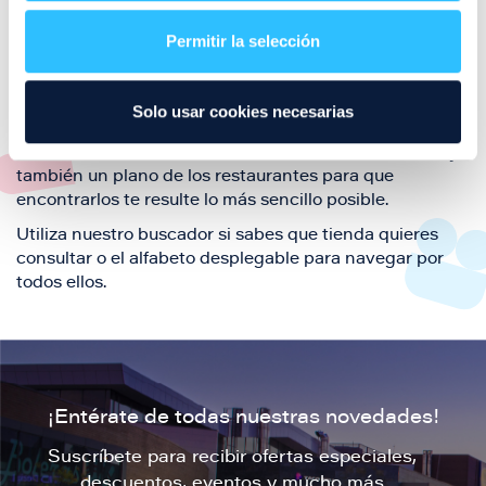
restaurantes de la ciudad de Zaragoza y disfruta
Permitir la selección
también de nuestra oferta de ocio y shopping durante
tu visita.
El este directorio de restaurantes de Puerto Venecia
Solo usar cookies necesarias
podrás encontrar toda la información necesaria de
cada una de nuestras marcas. Sus datos de contacto y
también un plano de los restaurantes para que
encontrarlos te resulte lo más sencillo posible.
Utiliza nuestro buscador si sabes que tienda quieres
consultar o el alfabeto desplegable para navegar por
todos ellos.
¡Entérate de todas nuestras novedades!
Suscríbete para recibir ofertas especiales,
descuentos, eventos y mucho más