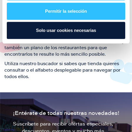
restaurantes de la ciudad de Zaragoza y disfruta
Permitir la selección
también de nuestra oferta de ocio y shopping durante
tu visita.
El este directorio de restaurantes de Puerto Venecia
Solo usar cookies necesarias
podrás encontrar toda la información necesaria de
cada una de nuestras marcas. Sus datos de contacto y
también un plano de los restaurantes para que
encontrarlos te resulte lo más sencillo posible.
Utiliza nuestro buscador si sabes que tienda quieres
consultar o el alfabeto desplegable para navegar por
todos ellos.
¡Entérate de todas nuestras novedades!
Suscríbete para recibir ofertas especiales,
descuentos, eventos y mucho más