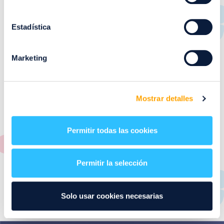
RESTAURANTES
de
Puerto Venecia
Estadística
Aquí podrás encontrar el listado de todas los
Marketing
restaurantes de Puerto Venecia. Descubre las mejores
restaurantes de la ciudad de Zaragoza y disfruta
también de nuestra oferta de ocio y shopping durante
tu visita.
Mostrar detalles
El este directorio de restaurantes de Puerto Venecia
podrás encontrar toda la información necesaria de
Permitir todas las cookies
cada una de nuestras marcas. Sus datos de contacto y
también un plano de los restaurantes para que
encontrarlos te resulte lo más sencillo posible.
Permitir la selección
Utiliza nuestro buscador si sabes que tienda quieres
consultar o el alfabeto desplegable para navegar por
Solo usar cookies necesarias
todos ellos.