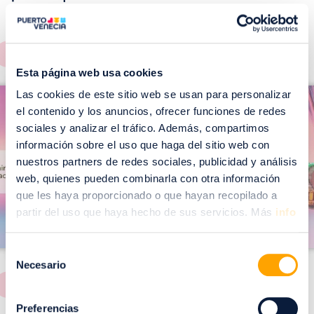
EVENTOS!
Ver todos >
Esta página web usa cookies
I
I
Las cookies de este sitio web se usan para personalizar
m
el contenido y los anuncios, ofrecer funciones de redes
m
a
sociales y analizar el tráfico. Además, compartimos
a
información sobre el uso que haga del sitio web con
g
g
nuestros partners de redes sociales, publicidad y análisis
e
e
web, quienes pueden combinarla con otra información
n
n
que les haya proporcionado o que hayan recopilado a
partir del uso que haya hecho de sus servicios. Más
info
Selección
Necesario
de
consentimiento
Preferencias