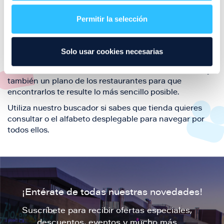
restaurantes de la ciudad de Zaragoza y disfruta
Permitir la selección
también de nuestra oferta de ocio y shopping durante
tu visita.
El este directorio de restaurantes de Puerto Venecia
Solo usar cookies necesarias
podrás encontrar toda la información necesaria de
cada una de nuestras marcas. Sus datos de contacto y
también un plano de los restaurantes para que
encontrarlos te resulte lo más sencillo posible.
Utiliza nuestro buscador si sabes que tienda quieres
consultar o el alfabeto desplegable para navegar por
todos ellos.
¡Entérate de todas nuestras novedades!
Suscríbete para recibir ofertas especiales,
descuentos, eventos y mucho más