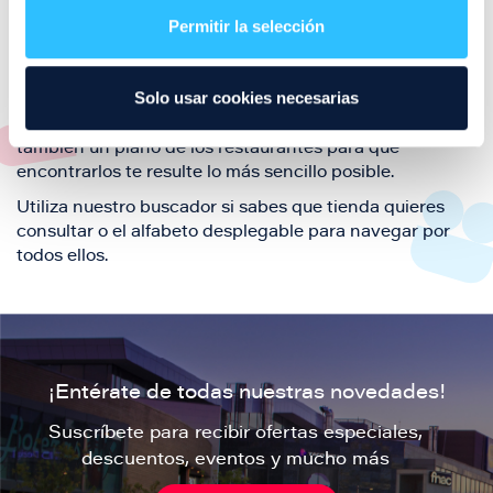
también de nuestra oferta de ocio y shopping durante
Permitir la selección
tu visita.
El este directorio de restaurantes de Puerto Venecia
Solo usar cookies necesarias
podrás encontrar toda la información necesaria de
cada una de nuestras marcas. Sus datos de contacto y
también un plano de los restaurantes para que
encontrarlos te resulte lo más sencillo posible.
Utiliza nuestro buscador si sabes que tienda quieres
consultar o el alfabeto desplegable para navegar por
todos ellos.
¡Entérate de todas nuestras novedades!
Suscríbete para recibir ofertas especiales,
descuentos, eventos y mucho más