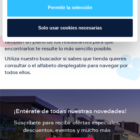
también de nuestra oferta de ocio y shopping durante
Permitir la selección
tu visita.
El este directorio de restaurantes de Puerto Venecia
Solo usar cookies necesarias
podrás encontrar toda la información necesaria de
cada una de nuestras marcas. Sus datos de contacto y
también un plano de los restaurantes para que
encontrarlos te resulte lo más sencillo posible.
Utiliza nuestro buscador si sabes que tienda quieres
consultar o el alfabeto desplegable para navegar por
todos ellos.
¡Entérate de todas nuestras novedades!
Suscríbete para recibir ofertas especiales,
descuentos, eventos y mucho más