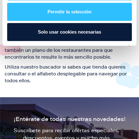
restaurantes de la ciudad de Zaragoza y disfruta
Permitir la selección
también de nuestra oferta de ocio y shopping durante
tu visita.
El este directorio de restaurantes de Puerto Venecia
Solo usar cookies necesarias
podrás encontrar toda la información necesaria de
cada una de nuestras marcas. Sus datos de contacto y
también un plano de los restaurantes para que
encontrarlos te resulte lo más sencillo posible.
Utiliza nuestro buscador si sabes que tienda quieres
consultar o el alfabeto desplegable para navegar por
todos ellos.
¡Entérate de todas nuestras novedades!
Suscríbete para recibir ofertas especiales,
descuentos, eventos y mucho más