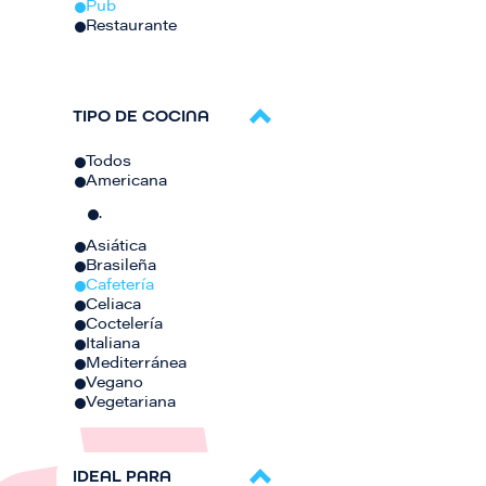
Pub
Restaurante
TIPO DE COCINA
Todos
Americana
.
Asiática
Brasileña
Cafetería
Celiaca
Coctelería
Italiana
Mediterránea
Vegano
Vegetariana
IDEAL PARA