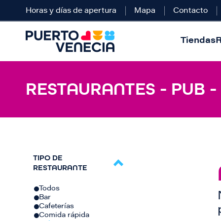
Horas y días de apertura
Mapa
Contacto
Tiendas
R
RESTAURANTES - PUB -
TIPO DE
RESTAURANTE
Todos
Bar
Cafeterías
Comida rápida