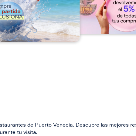
n
restaurantes de Puerto Venecia. Descubre las mejores re
rante tu visita.