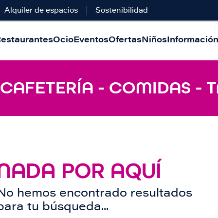
Alquiler de espacios
Sostenibilidad
estaurantes
Ocio
Eventos
Ofertas
Niños
Información 
 CAFETERÍA - COMIDAS - 
NADA POR AQUÍ
No hemos encontrado resultados
para tu búsqueda...