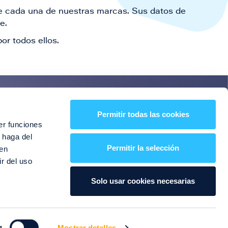
 de cada una de nuestras marcas. Sus datos de
le.
or todos ellos.
es!
Permitir todas las cookies
er funciones
entos y mucho más
 haga del
Permitir la selección
den
r del uso
Solo usar cookies necesarias
g
Mostrar detalles