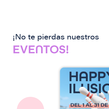
¡No te pierdas nuestros
EVENTOS!
I
m
a
g
e