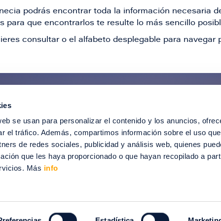
Venecia podrás encontrar toda la información necesaria
 para que encontrarlos te resulte lo más sencillo posib
ieres consultar o el alfabeto desplegable para navegar p
ies
ntérate de todas nuestras novedad
web se usan para personalizar el contenido y los anuncios, ofrec
recibir ofertas especiales, descuentos, ev
ar el tráfico. Además, compartimos información sobre el uso que
tners de redes sociales, publicidad y análisis web, quienes pue
SUSCRÍBETE
ación que les haya proporcionado o que hayan recopilado a parti
rvicios. Más
info
012-2024 Puerto Venecia. Todos los derechos reservados.
enecia
Información legal
Intranet
Contacto
Trabaja con nosotros
Preferencias
Estadística
Marketin