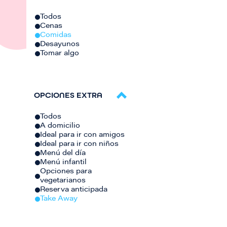
Todos
Cenas
Comidas
Desayunos
Tomar algo
OPCIONES EXTRA
Todos
A domicilio
Ideal para ir con amigos
Ideal para ir con niños
Menú del día
Menú infantil
Opciones para
vegetarianos
Reserva anticipada
Take Away